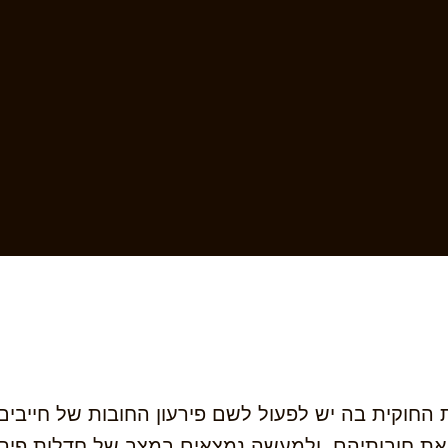
החוקית בה יש לפעול לשם פירעון החובות של חייבים, 
את חובותיהם, ולמעשה נמצאים במצב של חדלות פירע