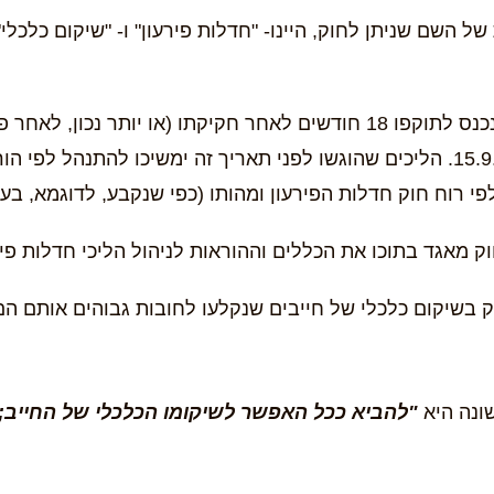
השם שניתן לחוק, היינו- "חדלות פירעון" ו- "שיקום כלכלי"
בסעיף 373 לחוק נקבעו הוראות המעבר שלו לפיהן החוק נכנס לתוקפו 18 חודשים 
שמן החודש של הליכי פשיטת רגל, שיוגשו לאחר ה- 15.9.2019. הליכים שהוגשו לפני ת
 ומהותו (כפי שנקבע, לדוגמא, בע"א 8263/16 אור סיטי נדל"ן, מקבוצת ענבל אור נ' אר
 מאגד בתוכו את הכללים וההוראות לניהול הליכי חדלות פיר
שיקום כלכלי של חייבים שנקלעו לחובות גבוהים אותם הם 
ונה היא
"להביא ככל האפשר לשיקומו הכלכלי של החייב;