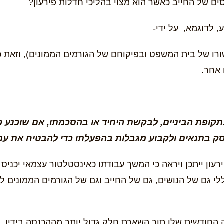
ים של החייב כאשר הוא מצוי בהליכי חדלות פירעון?
 לדוגמא, על ידי-
רו של בית המשפט ובפיקוחם של הגורמים הממונים), וזאת כ
ם אחר.
ד בתקופת הביניים, לבקשת היחיד או בהסכמתו, אם שוכנע
סק בתנאים ולקבוע מגבלות בהפעלתו כדי להבטיח את עני
עון ייתכן ויראה כי המשך עבודתו כאינסטלטור עצמאי יכניס
לי גם של הנושים, גם של החייב וגם של הגורמים הממונים ל
סה החודשית שלו תוך השארת חלק גדול יותר מההכנסה בידיו. 