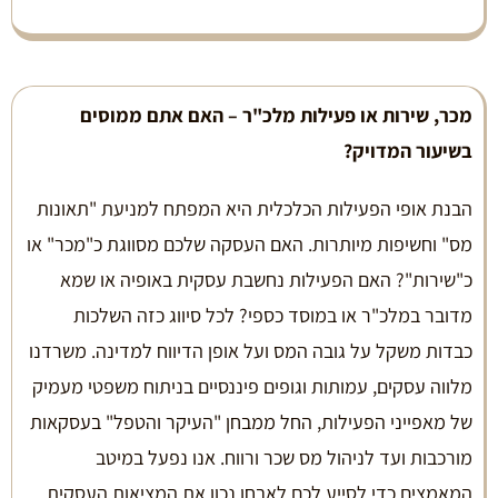
מכר, שירות או פעילות מלכ"ר – האם אתם ממוסים
בשיעור המדויק
?
הבנת אופי הפעילות הכלכלית היא המפתח למניעת "תאונות
מס" וחשיפות מיותרות. האם העסקה שלכם מסווגת כ"מכר" או
כ"שירות"? האם הפעילות נחשבת עסקית באופיה או שמא
מדובר במלכ"ר או במוסד כספי? לכל סיווג כזה השלכות
כבדות משקל על גובה המס ועל אופן הדיווח למדינה. משרדנו
מלווה עסקים, עמותות וגופים פיננסיים בניתוח משפטי מעמיק
של מאפייני הפעילות, החל ממבחן "העיקר והטפל" בעסקאות
מורכבות ועד לניהול מס שכר ורווח. אנו נפעל במיטב
המאמצים כדי לסייע לכם לאבחן נכון את המציאות העסקית